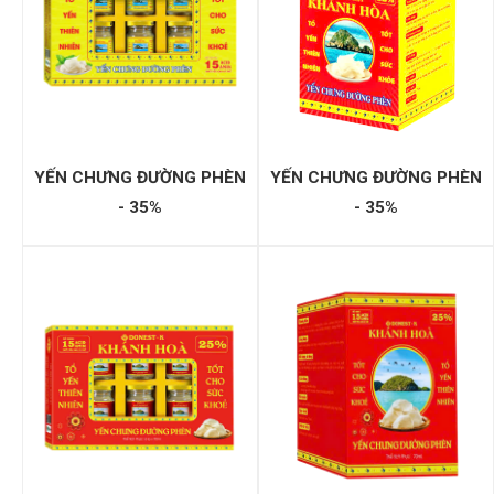
YẾN CHƯNG ĐƯỜNG PHÈN
YẾN CHƯNG ĐƯỜNG PHÈN
- 35%
- 35%