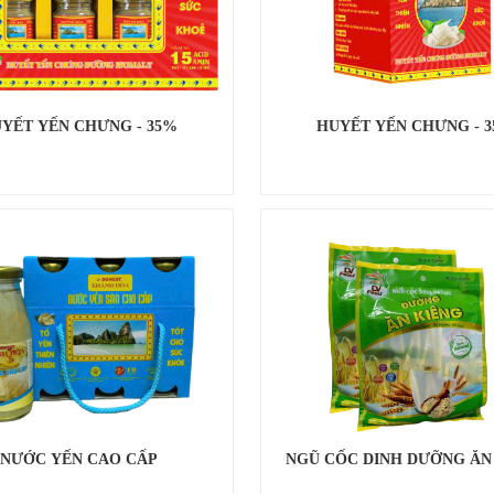
YẾT YẾN CHƯNG - 35%
HUYẾT YẾN CHƯNG - 
NƯỚC YẾN CAO CẤP
NGŨ CỐC DINH DƯỠNG ĂN