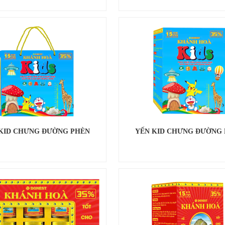
KID CHƯNG ĐƯỜNG PHÈN
YẾN KID CHƯNG ĐƯỜNG