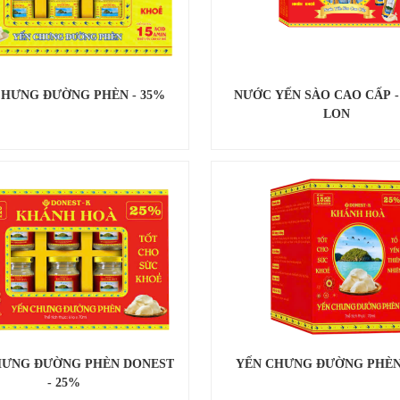
CHƯNG ĐƯỜNG PHÈN - 35%
NƯỚC YẾN SÀO CAO CẤP - 
LON
HƯNG ĐƯỜNG PHÈN DONEST
YẾN CHƯNG ĐƯỜNG PHÈN 
- 25%