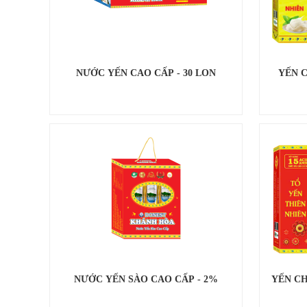
NƯỚC YẾN CAO CẤP - 30 LON
YẾN 
NƯỚC YẾN SÀO CAO CẤP - 2%
YẾN C