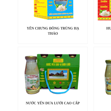
YÊN CHƯNG ĐÔNG TRÙNG HẠ
HU
THẢO
NƯỚC YẾN DƯA LƯỚI CAO CẤP