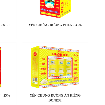
2% - 5
YẾN CHƯNG ĐƯỜNG PHÈN - 35%
- 25%
YẾN CHƯNG ĐƯỜNG ĂN KIÊNG
DONEST