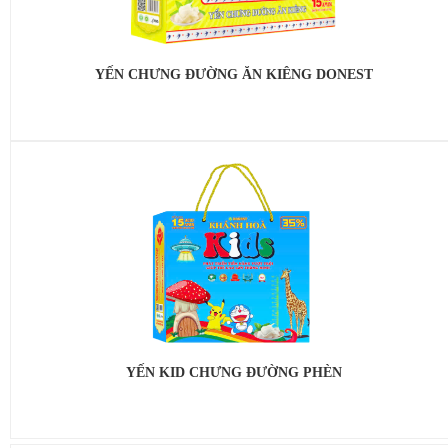
YẾN CHƯNG ĐƯỜNG ĂN KIÊNG DONEST
YẾN KID CHƯNG ĐƯỜNG PHÈN