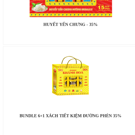
HUYẾT YẾN CHƯNG - 35%
BUNDLE 6+1 XÁCH TIẾT KIỆM ĐƯỜNG PHÈN 35%