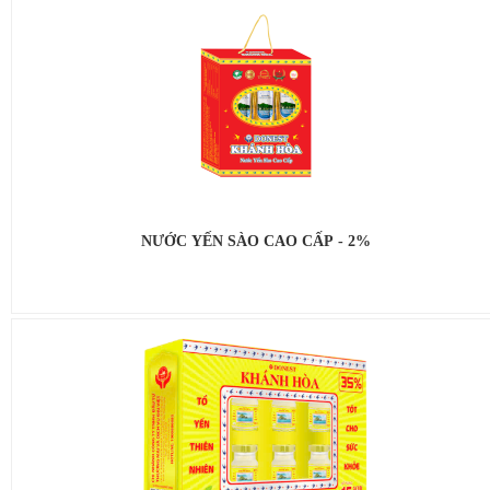
NƯỚC YẾN SÀO CAO CẤP - 2%